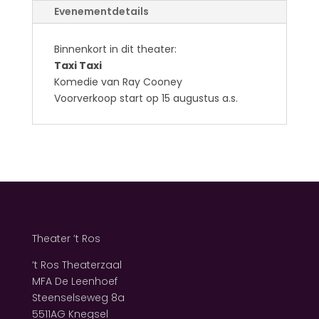
Evenementdetails
Binnenkort in dit theater:
Taxi Taxi
Komedie van Ray Cooney
Voorverkoop start op 15 augustus a.s.
Theater ’t Ros
’t Ros Theaterzaal
MFA De Leenhoef
Steenselseweg 8a
5511AG Knegsel